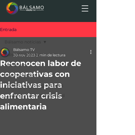
Entrada
Bálsamo noticias
Bálsamo TV
Bálsamo noticias
30 nov 2023
2 min de lectura
Reconocen labor de
Nacionales
cooperativas con
Internacionales
iniciativas para
Visibilizando Desigualdades
enfrentar crisis
Cuidándonos en Comunidad
alimentaria