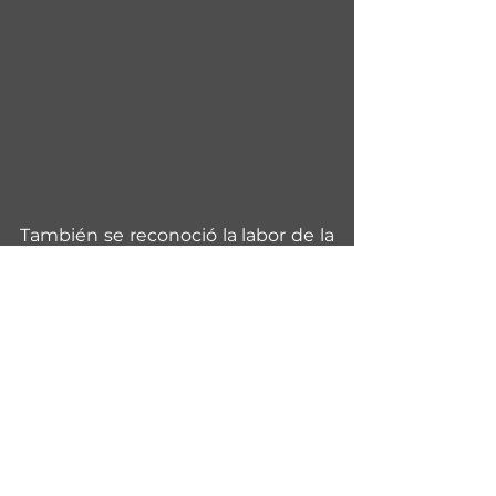
También se reconoció la labor de la 
Asociación de Mujeres, AMUES de 
Estanzuelas, Usulután y 
ACOPAHUAC- Asociación 
Cooperativa de Huertos Urbanos 
Agroecológicos de Santa Tecla, La 
Libertad. 