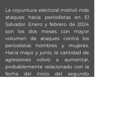
La coyuntura electoral motivó más 
ataques hacia periodistas en El 
Salvador. Enero y febrero de 2024 
son los dos meses con mayor 
volumen de ataques contra los 
periodistas hombres y mujeres. 
Hacia mayo y junio, la cantidad de 
agresiones volvió a aumentar, 
probablemente relacionado con la 
fecha del inicio del segundo 
mandato del presidente Nayib 
Bukele, que estuvo rodeado de 
mucha estridencia por los vicios de 
inconstitucionalidad y los 
preparativos de infraestructura en 
el centro de la ciudad.
Los hallazgos de esta investigación 