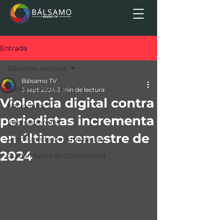
Entrada
Bálsamo noticias
Bálsamo TV
Bálsamo noticias
3 sept 2024
3 min de lectura
Violencia digital contra
Nacionales
periodistas incrementa
Internacionales
en último semestre de
Visibilizando Desigualdades
2024
Cuidándonos en Comunidad