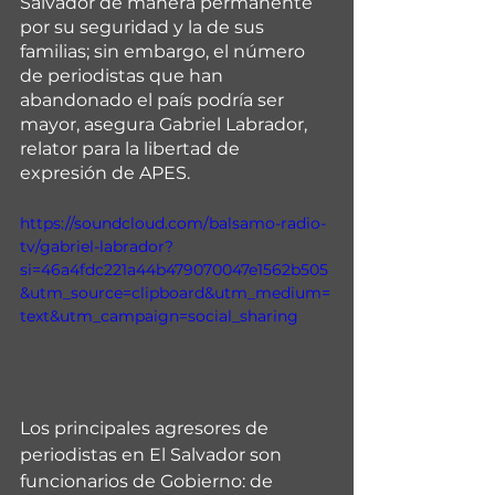
Salvador de manera permanente 
por su seguridad y la de sus 
familias; sin embargo, el número 
de periodistas que han 
abandonado el país podría ser 
mayor, asegura Gabriel Labrador, 
relator para la libertad de 
expresión de APES.
https://soundcloud.com/balsamo-radio-
tv/gabriel-labrador?
si=46a4fdc221a44b479070047e1562b505
&utm_source=clipboard&utm_medium=
text&utm_campaign=social_sharing
Los principales agresores de 
periodistas en El Salvador son 
funcionarios de Gobierno: de 