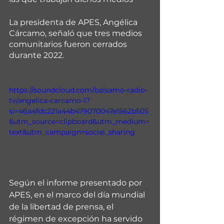
La presidenta de APES, Angélica 
Cárcamo, señaló que tres medios 
comunitarios fueron cerrados 
durante 2022.
https://soundcloud.com/balsamo-radio-
tv/angelica-carcamo-1?
si=46a4fdc221a44b479070047e1562b505
&utm_source=clipboard&utm_medium=
text&utm_campaign=social_sharing
Según el informe presentado por 
APES, en el marco del día mundial 
de la libertad de prensa, el 
régimen de excepción ha servido 