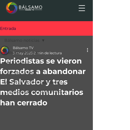
Entrada
Bálsamo noticias
Bálsamo TV
Bálsamo noticias
3 may 2023
2 min de lectura
Periodistas se vieron
Nacionales
forzados a abandonar
Internacionales
El Salvador y tres
Visibilizando Desigualdades
medios comunitarios
Cuidándonos en Comunidad
han cerrado