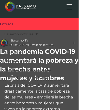
Entrada
Bálsamo noticias
Bálsamo TV
Bálsamo noticias
10 sept 2020
2 min de lectura
La pandemia COVID-19
Nacionales
aumentará la pobreza y
Internacionales
la brecha entre
Visibilizando Desigualdades
mujeres y hombres
Cuidándonos en Comunidad
La crisis del COVID-19 aumentará 
drásticamente la tasa de pobreza 
de las mujeres y ampliará la brecha 
entre hombres y mujeres que 
viven en la pobreza extrema, 