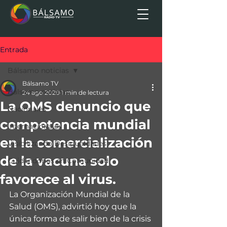
Entrada
Bálsamo noticias
Bálsamo TV
Bálsamo noticias
24 ago 2020
1 min de lectura
La OMS denuncio que
Nacionales
competencia mundial
Internacionales
en la comercialización
Visibilizando Desigualdades
de la vacuna solo
Cuidándonos en Comunidad
favorece al virus.
La Organización Mundial de la 
Salud (OMS), advirtió hoy que la 
única forma de salir bien de la crisis 