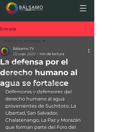
Entrada
Bálsamo noticias
Bálsamo TV
Bálsamo noticias
30 sept 2020
1 min de lectura
La defensa por el
Nacionales
derecho humano al
Internacionales
agua se fortalece
Visibilizando Desigualdades
Defensoras y defensores del 
Cuidándonos en Comunidad
derecho humano al agua 
provenientes de Suchitoto, La 
Libertad, San Salvador, 
Chalatenango, La Paz y Morazán 
que forman parte del Foro del 