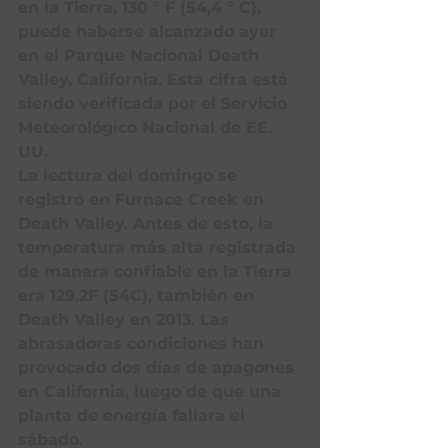
en la Tierra, 130 ° F (54,4 ° C), 
puede haberse alcanzado ayer 
en el Parque Nacional Death 
Valley, California. Esta cifra está 
siendo verificada por el Servicio 
Meteorológico Nacional de EE. 
UU. 
La lectura del domingo se 
registró en Furnace Creek en 
Death Valley. Antes de esto, la 
temperatura más alta registrada 
de manera confiable en la Tierra 
era 129.2F (54C), también en 
Death Valley en 2013. Las 
abrasadoras condiciones han 
provocado dos días de apagones 
en California, luego de que una 
planta de energía fallara el 
sábado.