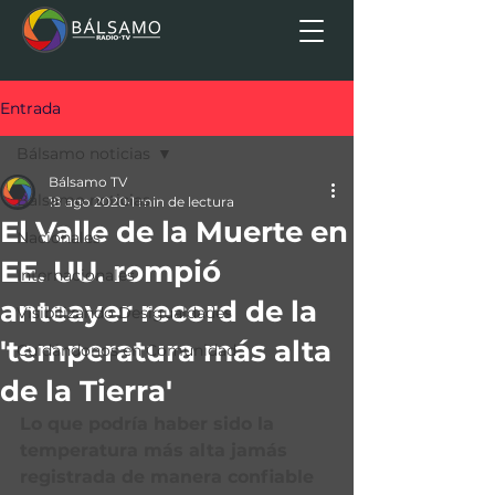
Entrada
Bálsamo noticias
Bálsamo TV
Bálsamo noticias
18 ago 2020
1 min de lectura
El Valle de la Muerte en
Nacionales
EE. UU. rompió
Internacionales
anteayer record de la
Visibilizando Desigualdades
'temperatura más alta
Cuidándonos en Comunidad
de la Tierra'
Lo que podría haber sido la 
temperatura más alta jamás 
registrada de manera confiable 