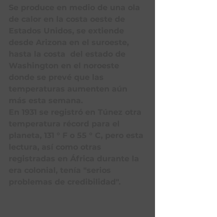
Se produce en medio de una ola 
de calor en la costa oeste de 
Estados Unidos, se extiende 
desde Arizona en el suroeste, 
hasta la costa  del estado de 
Washington en el noroeste 
donde se prevé que las 
temperaturas aumenten aún 
más esta semana.
En 1931 se registró en Túnez otra 
temperatura récord para el 
planeta, 131 ° F o 55 ° C, pero esta 
lectura, así como otras 
registradas en África durante la 
era colonial, tenía "serios 
problemas de credibilidad".