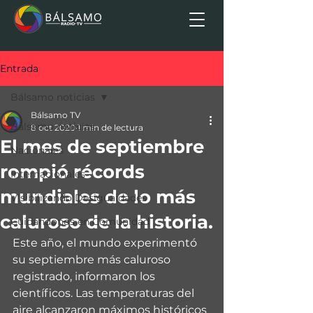
Entrada
Bálsamo noticias
Bálsamo TV
Bálsamo noticias
8 oct 2020
1 min de lectura
El mes de septiembre
Nacionales
rompió récords
Internacionales
mundiales de lo más
Visibilizando Desigualdades
caluroso de la historia.
Cuidándonos en Comunidad
Este año, el mundo experimentó 
su septiembre más caluroso 
registrado, informaron los 
científicos. Las temperaturas del 
aire alcanzaron máximos históricos 