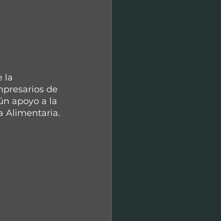
 la 
mpresarios de 
ún apoyo a la 
 Alimentaria.