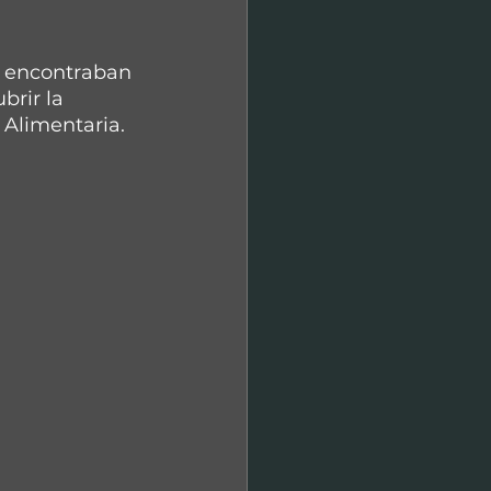
e encontraban 
brir la 
 Alimentaria.