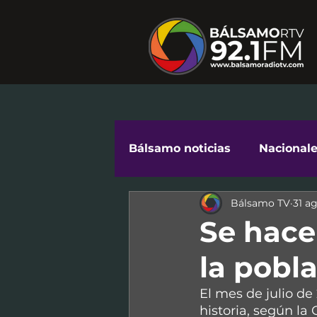
Bálsamo noticias
Nacional
Bálsamo TV
31 a
Cuidándonos en Comunid
Se hace
la pobl
El mes de julio de
historia, según la