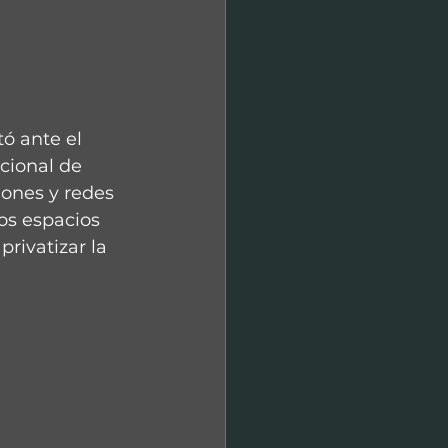
ó ante el 
cional de 
iones y redes 
os espacios 
rivatizar la 