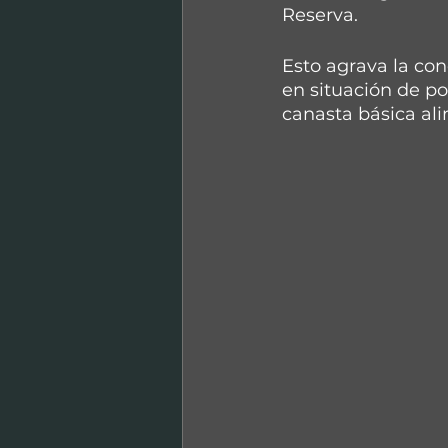
Reserva.
Esto agrava la co
en situación de pob
canasta básica ali