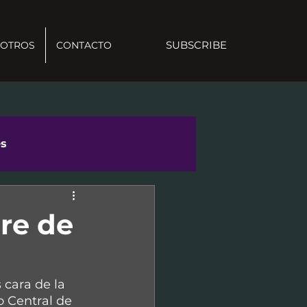
SUBSCRIBE
OTROS
CONTACTO
es
re de
 cara de la 
o Central de 