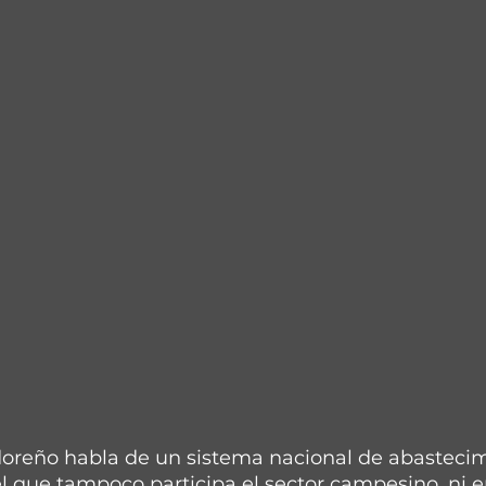
doreño habla de un sistema nacional de abastecim
l que tampoco participa el sector campesino, ni e