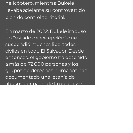
helicóptero, mientras Bukele 
llevaba adelante su controvertido 
plan de control territorial.
En marzo de 2022, Bukele impuso 
un “estado de excepción” que 
suspendió muchas libertades 
civiles en todo El Salvador. Desde 
entonces, el gobierno ha detenido 
a más de 72.000 personas y los 
grupos de derechos humanos han 
documentado una letanía de 
abusos por parte de la policía y el 
ejército, desde detenciones 
arbitrarias hasta asesinatos y 
torturas de personas bajo custodia, 
según señala la investigación 
periodística.
“Aunque el BCIE aún no ha 