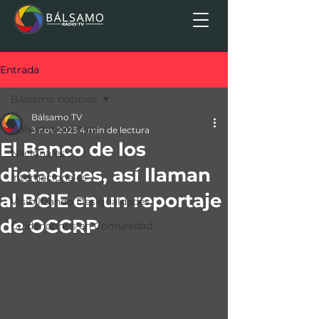
Entrada
Bálsamo noticias
Bálsamo TV
Bálsamo noticias
3 nov 2023
4 min de lectura
El Banco de los
Nacionales
dictadores, así llaman
Internacionales
al BCIE en un reportaje
Visibilizando Desigualdades
de OCCRP
Cuidándonos en Comunidad