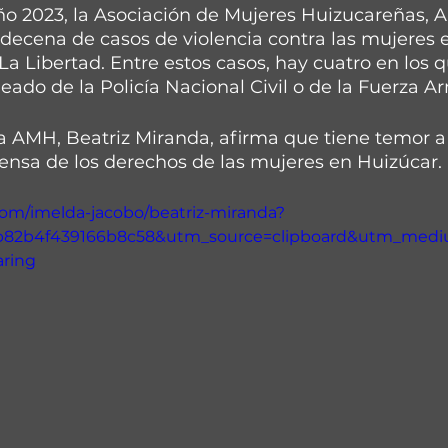
ño 2023, la Asociación de Mujeres Huizucareñas, 
decena de casos de violencia contra las mujeres 
 Libertad. Entre estos casos, hay cuatro en los q
eado de la Policía Nacional Civil o de la Fuerza A
a AMH, Beatriz Miranda, afirma que tiene temor a 
fensa de los derechos de las mujeres en Huizúcar.
com/imelda-jacobo/beatriz-miranda?
fb82b4f439166b8c58&utm_source=clipboard&utm_med
aring