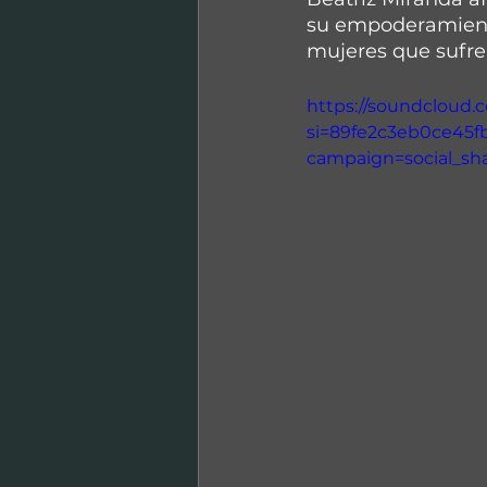
su empoderamient
mujeres que sufre
https://soundcloud.
si=89fe2c3eb0ce45
campaign=social_sh