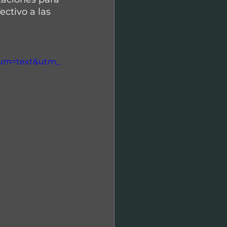
tivo a las 
ium=text&utm_