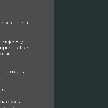
inación de la 
 mujeres y 
 impunidad de 
n las 
 psicológica 
to 
nuaciones 
, acecho, 