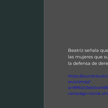
Beatriz señala que
las mujeres que su
la defensa de de
https://soundcloud.c
revictimiza?
si=89fe2c3eb0ce45
campaign=social_sh