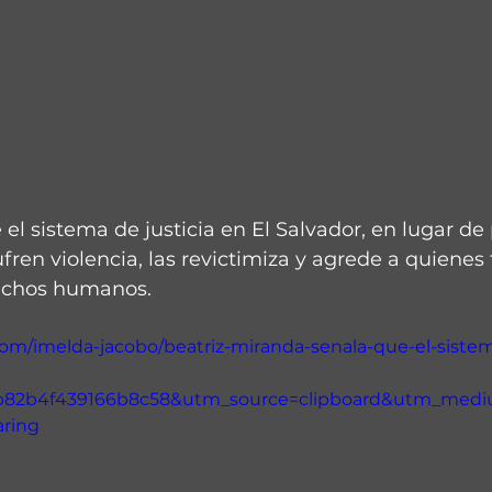
 el sistema de justicia en El Salvador, en lugar de
fren violencia, las revictimiza y agrede a quienes
rechos humanos.
om/imelda-jacobo/beatriz-miranda-senala-que-el-sistem
fb82b4f439166b8c58&utm_source=clipboard&utm_med
aring