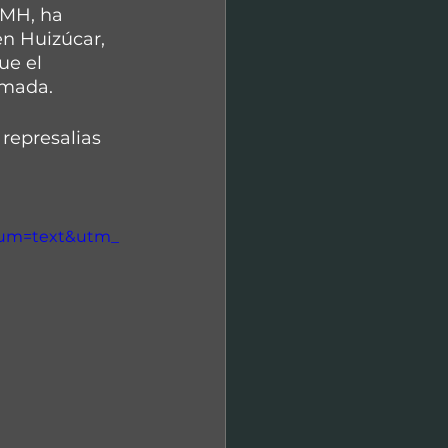
AMH, ha 
en Huizúcar, 
ue el 
rmada.  
represalias 
ium=text&utm_