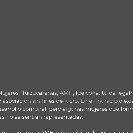
Mujeres Huizucareñas, AMH, fue constituida legal
 asociación sin fines de lucro. En el municipio exi
esarrollo comunal, pero algunas mujeres que for
as no se sentían representadas.
firma que en la AMH han recibido diversas capaci