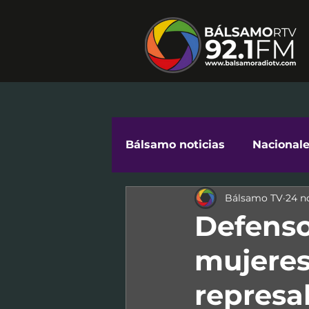
Bálsamo noticias
Nacional
Bálsamo TV
24 n
Cuidándonos en Comunid
Defenso
mujeres
represal