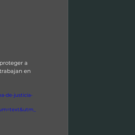
 proteger a 
 trabajan en 
a-de-justicia-
ium=text&utm_