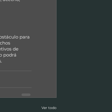
bstáculo para 
echos 
tivos de 
o podrá 
.
Ver todo