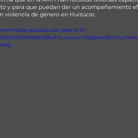
o y para que puedan dar un acompañamiento efec
n violencia de género en Huizúcar.
com/imelda-jacobo/audio-beatriz-3?
fb82b4f439166b8c58&utm_source=clipboard&utm_med
aring