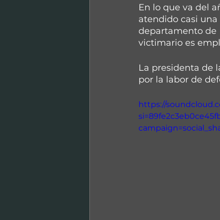
En lo que va del a
atendido casi una 
departamento de La
victimario es empl
La presidenta de l
por la labor de de
https://soundcloud.
si=89fe2c3eb0ce45
campaign=social_sh