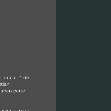
mente el 4 de 
stían 
maban parte 
taciones para 