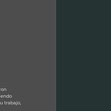
ron 
iendo 
u trabajo, 