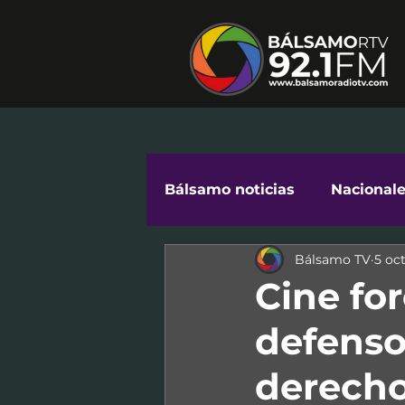
Bálsamo noticias
Nacional
Bálsamo TV
5 oc
Cuidándonos en Comunid
Cine for
defenso
derecho