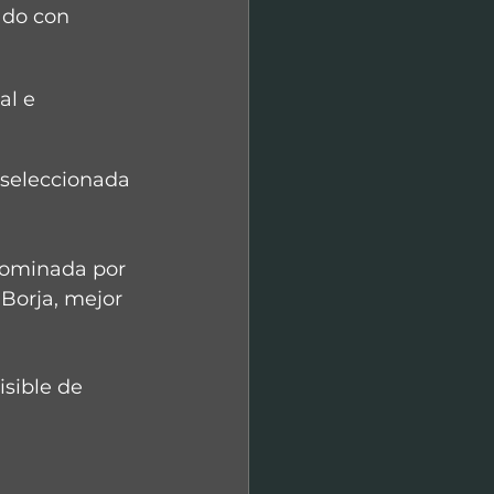
ado con 
al e 
 seleccionada 
 nominada por 
 Borja, mejor 
sible de 