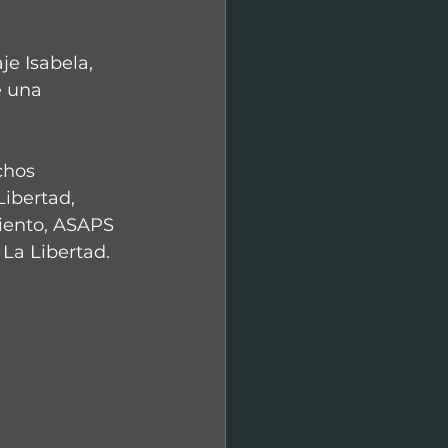
je Isabela, 
 una 
chos 
ibertad, 
iento, ASAPS 
La Libertad.