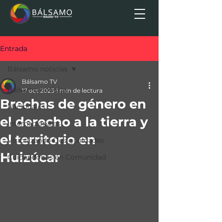
Entrada
Bálsamo noticias
Bálsamo TV
Bálsamo noticias
17 oct 2023
1 min de lectura
Brechas de género en
Nacionales
el derecho a la tierra y
Internacionales
el territorio en
Visibilizando Desigualdades
Huizúcar
Cuidándonos en Comunidad