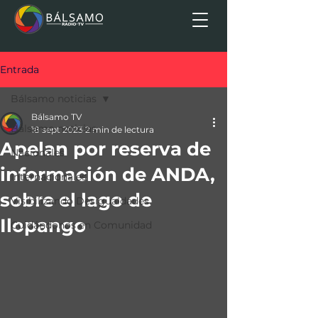
Entrada
Bálsamo noticias
Bálsamo TV
Bálsamo noticias
18 sept 2023
2 min de lectura
Apelan por reserva de
Nacionales
información de ANDA,
Internacionales
sobre el lago de
Visibilizando Desigualdades
Ilopango
Cuidándonos en Comunidad