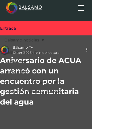
Entrada
Bálsamo noticias
Bálsamo TV
Bálsamo noticias
12 abr 2023
1 min de lectura
Aniversario de ACUA
Nacionales
arrancó con un
Internacionales
encuentro por la
Visibilizando Desigualdades
gestión comunitaria
Cuidándonos en Comunidad
del agua